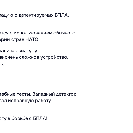
мацию о детектируемых БПЛА.
ется с использованием обычного
ории стран НАТО.
лали клавиатуру
не очень сложное устройство.
ь.
табные тесты
. Западный детектор
азал исправную работу
оту в борьбе с БПЛА!