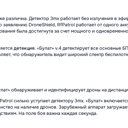
 различна. Детектор 3mx работает без излучения в эфир 
заявлению DroneShield, RfPatrol работает от одного акк
ования была достигнута за счет мощного и одновременн
ляется
детекция
. «Булат» v.4 детектирует все основные 
вляет, что обнаружитель видит широкий спектр беспилот
улат» обнаруживает и идентифицирует дроны на дистанции д
Patrol сильно уступает детектору 3mx. «Булат» включается
нство на наличие дронов. Зарубежный аппарат загружае
ствиям. На поле боя важна каждая секунда.