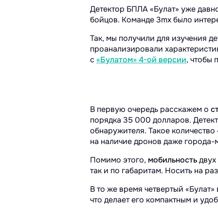
Детектор БПЛА «Булат» уже давн
бойцов. Команде 3mx было интере
Так, мы получили для изучения д
проанализировали характеристик
с
«Булатом» 4-ой версии
, чтобы
В первую очередь расскажем о
с
порядка 35 000 долларов. Детек
обнаружителя. Такое количество
на наличие дронов даже города-
Помимо этого,
мобильность
двух 
так и по габаритам. Носить на ра
В то же время четвертый «Булат» 
что делает его компактным и удо