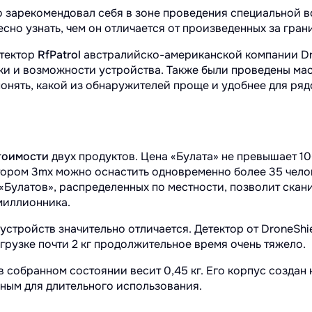
о зарекомендовал себя в зоне проведения специальной 
сно узнать, чем он отличается от произведенных за гра
етектор
RfPatrol
австралийско-американской компании Dr
и и возможности устройства. Также были проведены ма
 понять, какой из обнаружителей проще и удобнее для ряд
тоимости
двух продуктов. Цена «Булата» не превышает 100
тором 3mx можно оснастить одновременно более 35 челов
 «Булатов», распределенных по местности, позволит ска
миллионника.
устройств значительно отличается. Детектор от DroneShie
згрузке почти 2 кг продолжительное время очень тяжело.
в собранном состоянии весит 0,45 кг. Его корпус создан
бным для длительного использования.