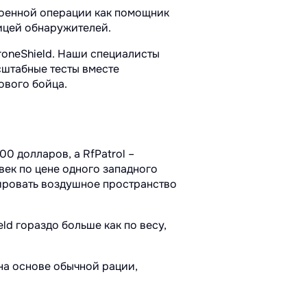
военной операции как помощник
ницей обнаружителей.
oneShield. Наши специалисты
сштабные тесты вместе
ового бойца.
0 долларов, а RfPatrol –
ек по цене одного западного
нировать воздушное пространство
ld гораздо больше как по весу,
 на основе обычной рации,