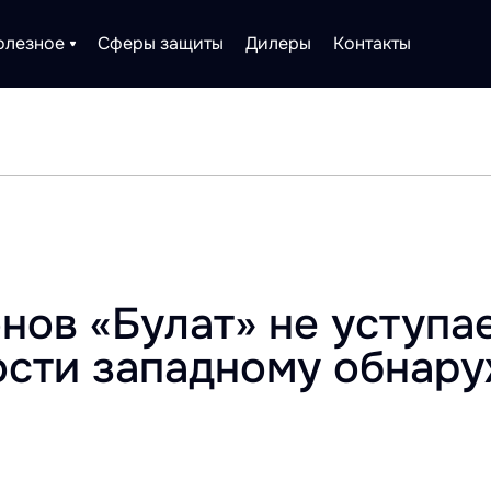
олезное
Сферы защиты
Дилеры
Контакты
нов «Булат» не уступа
ости западному обнар