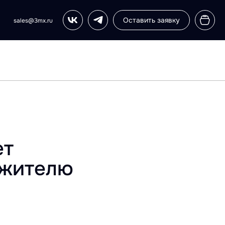
Оставить заявку
sales@3mx.ru
ет
ужителю