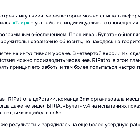
мотрены
наушники
, через которые можно слышать инфор
вился
«Таир»
– устройство индивидуального оповещения.
рограммным обеспечением
. Прошивка «Булата» обновля
наружитель невозможно обновить, не находясь на террит
нятен на интуитивном уровне. В четвертой версии мы сде
ствия можно производить через нее. RfPatrol в этом пла
ять принцип его работы и тем более попытаться настроит
ает RfPatrol в действии, команда 3mx организовала
масш
гда даже не видел БПЛА. «Булат» v.4 на испытаниях пок
, поднимающийся в небо.
кие результаты и зарядилась на еще более усердную раб